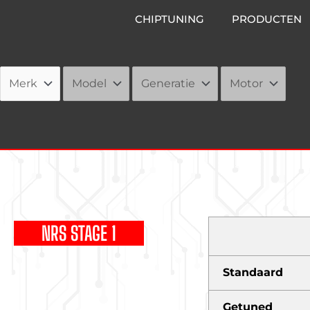
Ga
CHIPTUNING
PRODUCTEN
naar
de
inhoud
NRS STAGE 1
Standaard
Getuned