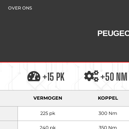
OVER ONS
PEUGE
+15 PK
+50 NM
VERMOGEN
KOPPEL
225 pk
300 Nm
240 pk
350 Nm