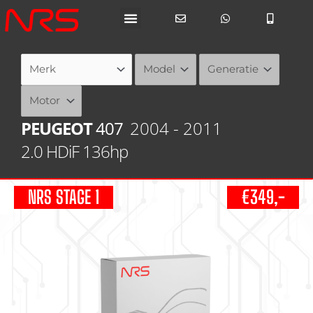
Ga
naar
de
inhoud
PEUGEOT
407
2004 - 2011
2.0 HDiF 136hp
NRS STAGE 1
€349,-