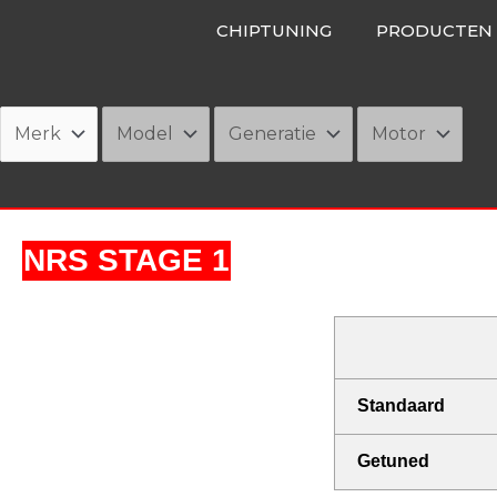
Ga
CHIPTUNING
PRODUCTEN
naar
de
inhoud
NRS STAGE 1
Standaard
Getuned