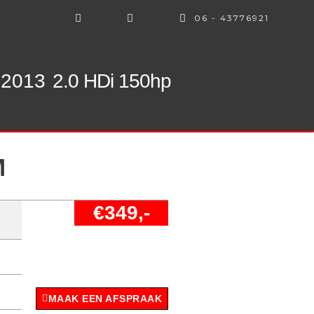
06 - 43776921
 2013
2.0 HDi 150hp
M
€349,-
MAAK EEN AFSPRAAK