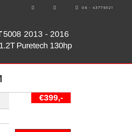
06 - 43776921
T
5008
2013 - 2016
1.2T Puretech 130hp
M
€399,-