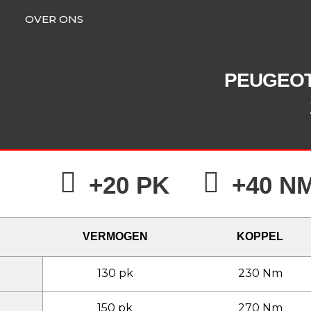
OVER ONS
PEUGEO
+20 PK
+40 N
VERMOGEN
KOPPEL
130 pk
230 Nm
150 pk
270 Nm