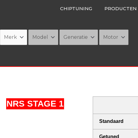
Ga
CHIPTUNING
PRODUCTEN
naar
de
inhoud
NRS STAGE 1
Standaard
Getuned