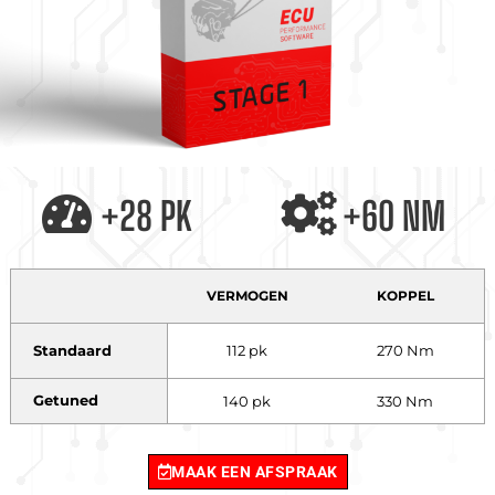
+28 PK
+60 NM
VERMOGEN
KOPPEL
Standaard
112 pk
270 Nm
Getuned
140 pk
330 Nm
MAAK EEN AFSPRAAK