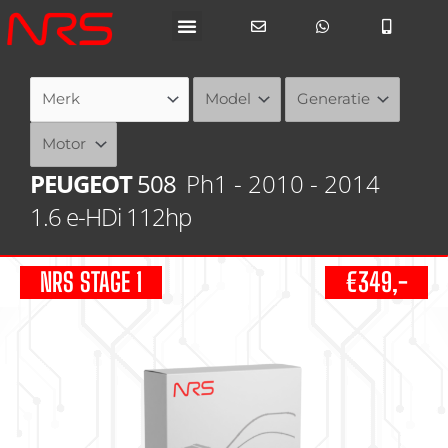
Ga
naar
de
inhoud
PEUGEOT
508
Ph1 - 2010 - 2014
1.6 e-HDi 112hp
NRS STAGE 1
€349,-