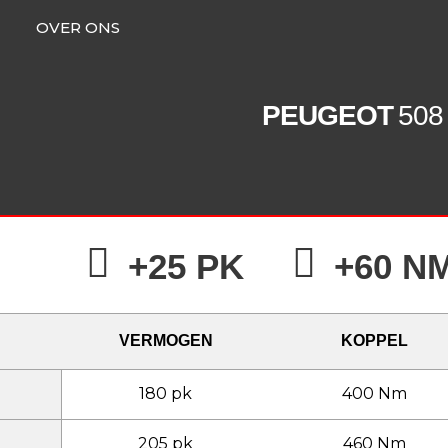
OVER ONS
PEUGEOT
508
+25 PK
+60 N
VERMOGEN
KOPPEL
180 pk
400 Nm
205 pk
460 Nm