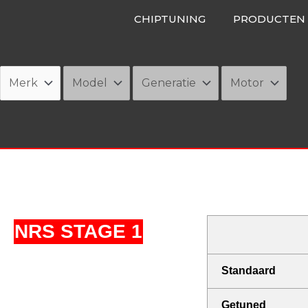
Ga
CHIPTUNING
PRODUCTEN
naar
de
inhoud
NRS STAGE 1
Standaard
Getuned