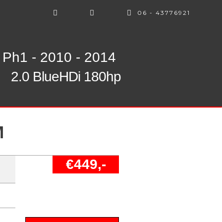
06 - 43776921
Ph1 - 2010 - 2014
2.0 BlueHDi 180hp
M
€449,-