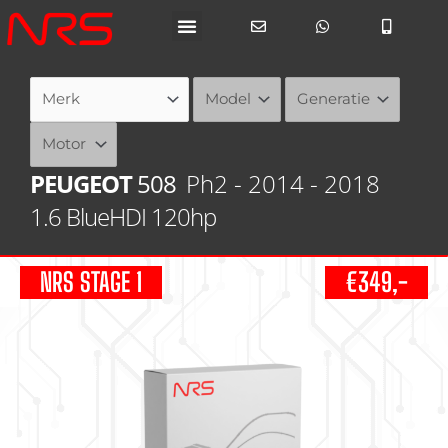
Ga
naar
de
inhoud
PEUGEOT
508
Ph2 - 2014 - 2018
1.6 BlueHDI 120hp
NRS STAGE 1
€349,-