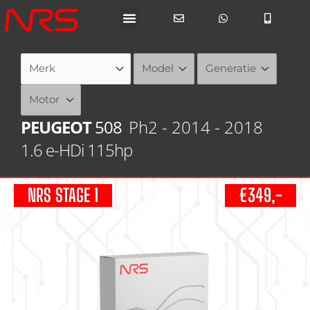
Ga
naar
de
inhoud
PEUGEOT
508
Ph2 - 2014 - 2018
1.6 e-HDi 115hp
NRS STAGE 1
€349,-