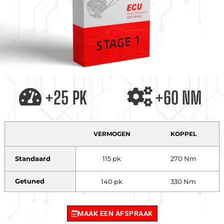
+25 PK
+60 NM
VERMOGEN
KOPPEL
Standaard
115 pk
270 Nm
Getuned
140 pk
330 Nm
MAAK EEN AFSPRAAK