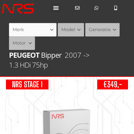
Ga
naar
de
inhoud
PEUGEOT
Bipper
2007 ->
1.3 HDi 75hp
NRS STAGE 1
€349,-