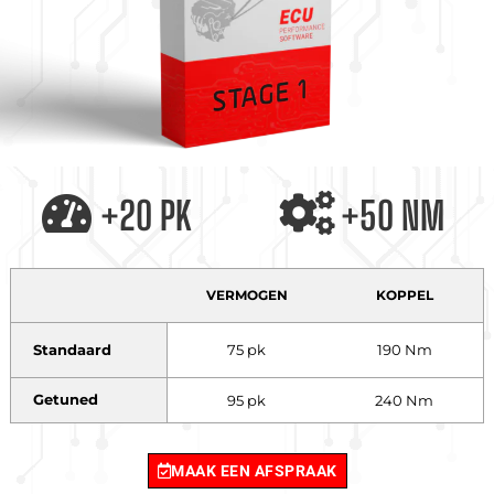
+20 PK
+50 NM
VERMOGEN
KOPPEL
Standaard
75 pk
190 Nm
Getuned
95 pk
240 Nm
MAAK EEN AFSPRAAK