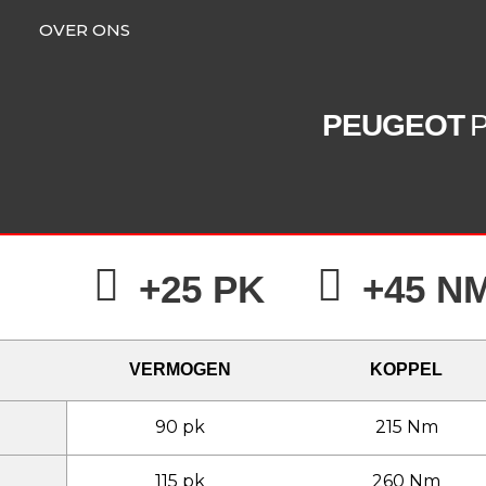
OVER ONS
PEUGEOT
P
+25 PK
+45 N
VERMOGEN
KOPPEL
90 pk
215 Nm
115 pk
260 Nm