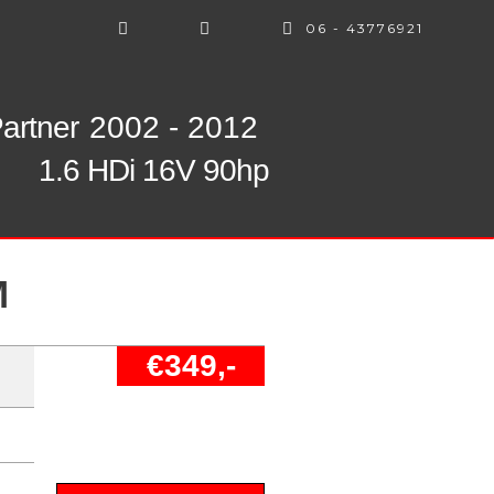
06 - 43776921
artner
2002 - 2012
1.6 HDi 16V 90hp
M
€349,-