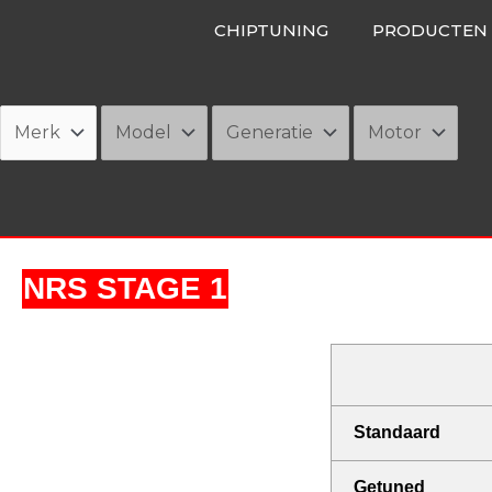
Ga
CHIPTUNING
PRODUCTEN
naar
de
inhoud
NRS STAGE 1
Standaard
Getuned