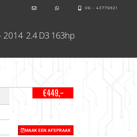
06 - 43776921
- 2014
2.4 D3 163hp
€449,-
MAAK EEN AFSPRAAK