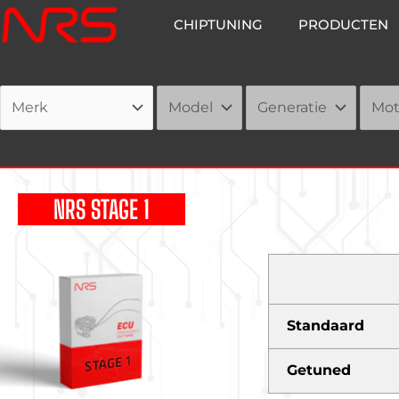
Ga
CHIPTUNING
PRODUCTEN
naar
de
inhoud
NRS STAGE 1
Standaard
Getuned