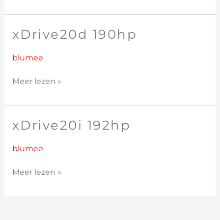
xDrive20d 190hp
xDrive20d
190hp
blumee
Meer lezen »
xDrive20i 192hp
xDrive20i
192hp
blumee
Meer lezen »