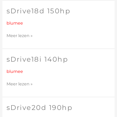
sDrive18d 150hp
sDrive18d
150hp
blumee
Meer lezen »
sDrive18i 140hp
sDrive18i
140hp
blumee
Meer lezen »
sDrive20d 190hp
sDrive20d
190hp