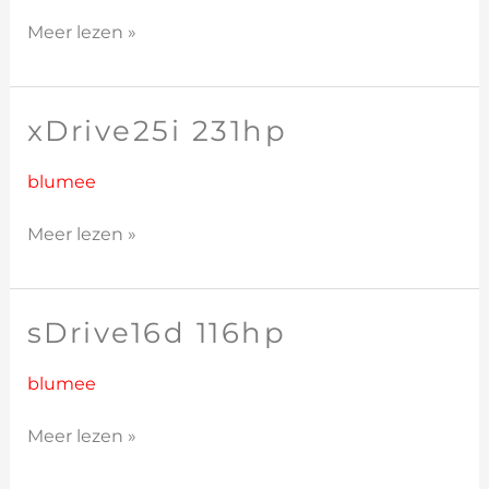
Meer lezen »
xDrive25i 231hp
xDrive25i
231hp
blumee
Meer lezen »
sDrive16d 116hp
sDrive16d
116hp
blumee
Meer lezen »