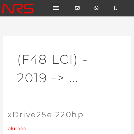
Ga
naar
de
inhoud
(F48 LCI) -
2019 -> ...
xDrive25e 220hp
xDrive25e
220hp
blumee