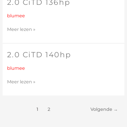
2.0 CiTD 136hp
2.0
CiTD
136hp
blumee
Meer lezen »
2.0 CiTD 140hp
2.0
CiTD
140hp
blumee
Meer lezen »
1
2
Volgende
→