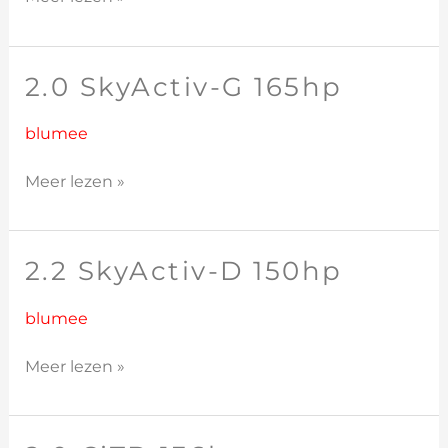
2.0 SkyActiv-G 165hp
2.0
SkyActiv-
G
blumee
165hp
Meer lezen »
2.2 SkyActiv-D 150hp
2.2
SkyActiv-
D
blumee
150hp
Meer lezen »