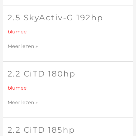
2.5 SkyActiv-G 192hp
2.5
SkyActiv-
G
blumee
192hp
Meer lezen »
2.2 CiTD 180hp
2.2
CiTD
180hp
blumee
Meer lezen »
2.2 CiTD 185hp
2.2