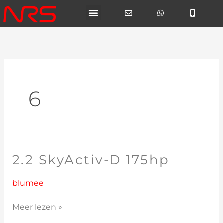
Ga
naar
de
inhoud
6
2.2 SkyActiv-D 175hp
2.2
SkyActiv-
D
blumee
175hp
Meer lezen »