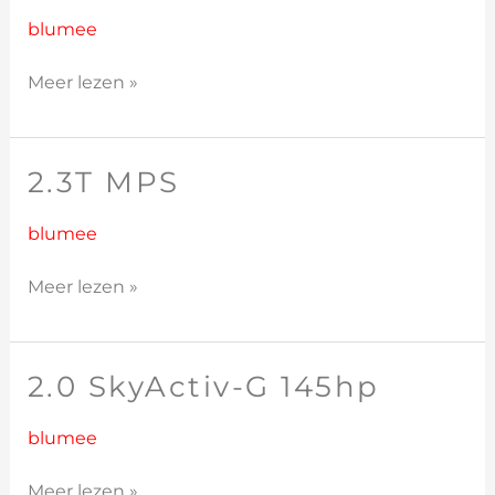
CiTD
185hp
blumee
Meer lezen »
2.3T MPS
2.3T
MPS
blumee
Meer lezen »
2.0 SkyActiv-G 145hp
2.0
SkyActiv-
G
blumee
145hp
Meer lezen »