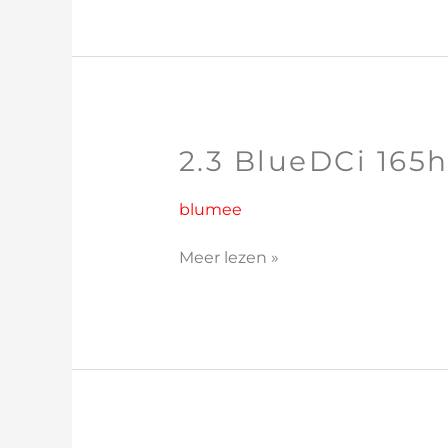
2.3 BlueDCi 165
2.3
BlueDCi
165hp
blumee
Meer lezen »