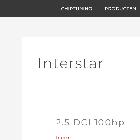
Ga
CHIPTUNING
PRODUCTEN
naar
de
inhoud
Interstar
2.5 DCI 100hp
2.5
DCI
100hp
blumee