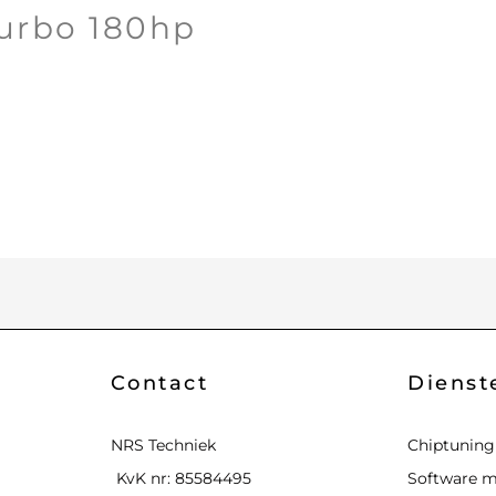
Turbo 180hp
Contact
Dienst
NRS Techniek
Chiptuning
KvK nr: 85584495
Software m