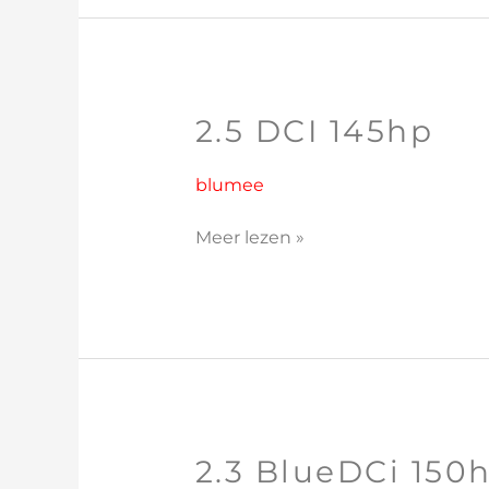
2.5 DCI 145hp
2.5
DCI
145hp
blumee
Meer lezen »
2.3 BlueDCi 150
2.3