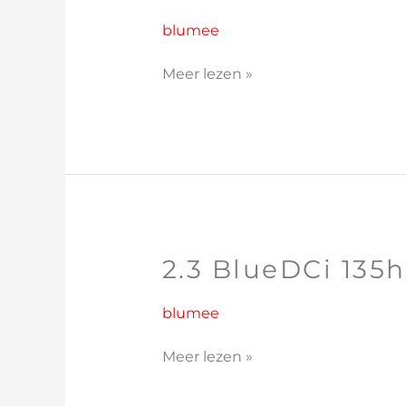
BlueDCi
150hp
blumee
Meer lezen »
2.3 BlueDCi 135
2.3
BlueDCi
135hp
blumee
Meer lezen »