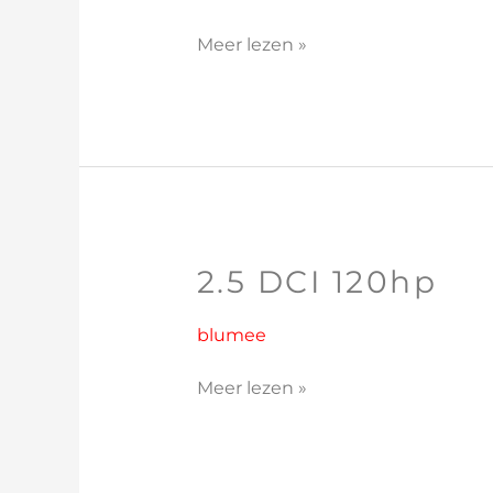
Meer lezen »
2.5 DCI 120hp
2.5
DCI
120hp
blumee
Meer lezen »